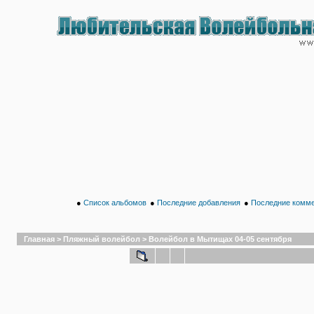
●
Список альбомов
●
Последние добавления
●
Последние комм
Главная
>
Пляжный волейбол
>
Волейбол в Мытищах 04-05 сентября