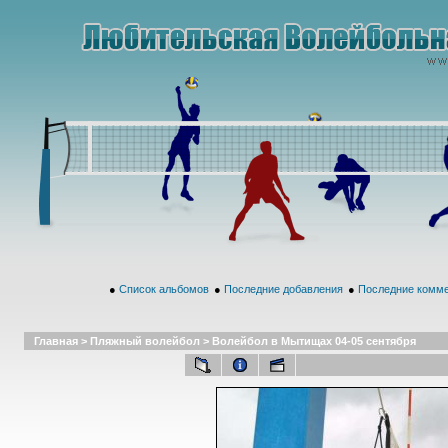
●
Список альбомов
●
Последние добавления
●
Последние комм
Главная
>
Пляжный волейбол
>
Волейбол в Мытищах 04-05 сентября