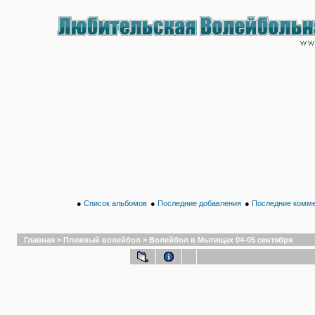
●
Список альбомов
●
Последние добавления
●
Последние комм
Главная
>
Пляжный волейбол
>
Волейбол в Мытищах 04-05 сентября