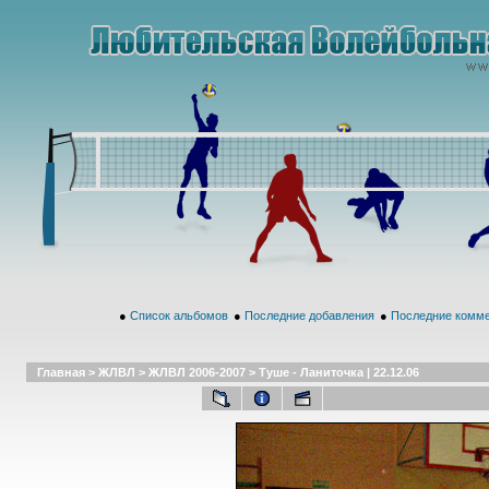
●
Список альбомов
●
Последние добавления
●
Последние комм
Главная
>
ЖЛВЛ
>
ЖЛВЛ 2006-2007
>
Туше - Ланиточка | 22.12.06