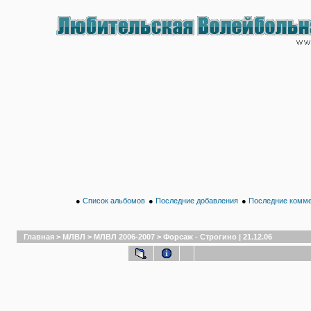
●
Список альбомов
●
Последние добавления
●
Последние комм
Главная
>
МЛВЛ
>
МЛВЛ 2006-2007
>
Форсаж - Строгино | 21.12.06