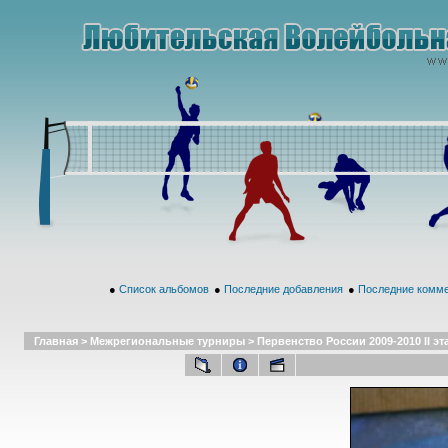
●
Список альбомов
●
Последние добавления
●
Последние комм
Главная
>
Межрегиональные турниры
>
Первенство России 2009-2010 II эт