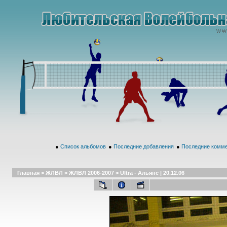
●
Список альбомов
●
Последние добавления
●
Последние комм
Главная
>
ЖЛВЛ
>
ЖЛВЛ 2006-2007
>
Ultra - Альянс | 20.12.06