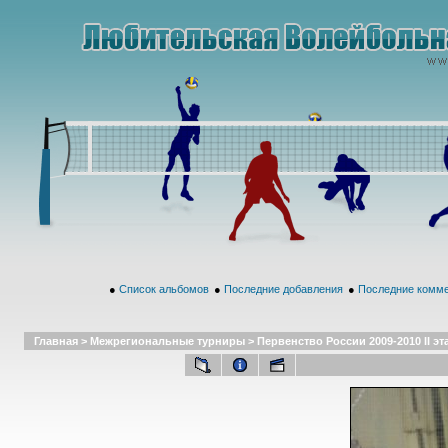
●
Список альбомов
●
Последние добавления
●
Последние комм
Главная
>
Межрегиональные турниры
>
Первенство России 2009-2010 II эт