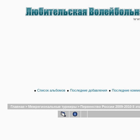
●
Список альбомов
●
Последние добавления
●
Последние комм
Главная
>
Межрегиональные турниры
>
Первенство России 2009-2010 II эт