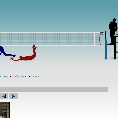
йтингу
●
Избранные
●
Поиск