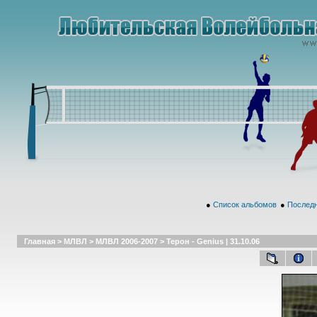
●
Список альбомов
●
Последн
Главная
>
МЛВЛ
>
МЛВЛ 2006-2007
>
Терон - Genius | 31.10.06