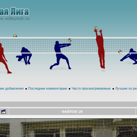
ие добавления
●
Последние комментарии
●
Часто просматриваемые
●
Лучшие по ре
ФАЙЛОВ 1/8