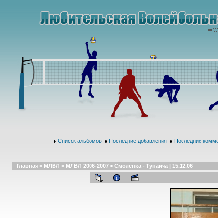
●
Список альбомов
●
Последние добавления
●
Последние комм
Главная
>
МЛВЛ
>
МЛВЛ 2006-2007
>
Смоленка - Тунайча | 15.12.06