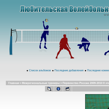
●
Список альбомов
●
Последние добавления
●
Последние комм
Главная
>
Межрегиональные турниры
>
Первенство России 2009-2010 II эт