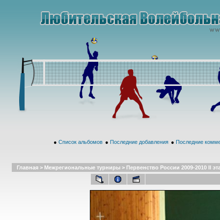
●
Список альбомов
●
Последние добавления
●
Последние комм
Главная
>
Межрегиональные турниры
>
Первенство России 2009-2010 II эта