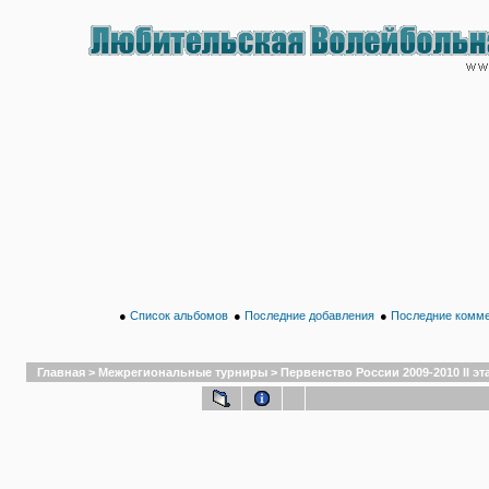
●
Список альбомов
●
Последние добавления
●
Последние комм
Главная
>
Межрегиональные турниры
>
Первенство России 2009-2010 II эта