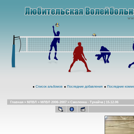
●
Список альбомов
●
Последние добавления
●
Последние комм
Главная
>
МЛВЛ
>
МЛВЛ 2006-2007
>
Смоленка - Тунайча | 15.12.06