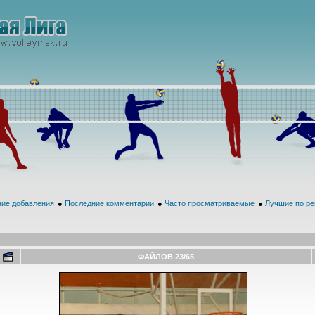
ие добавления
●
Последние комментарии
●
Часто просматриваемые
●
Лучшие по ре
ФАЙЛОВ 23/65