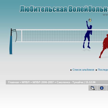
●
Список альбомов
●
Последн
Главная
>
МЛВЛ
>
МЛВЛ 2006-2007
>
Смоленка - Тунайча | 15.12.06