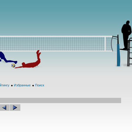
йтингу
●
Избранные
●
Поиск