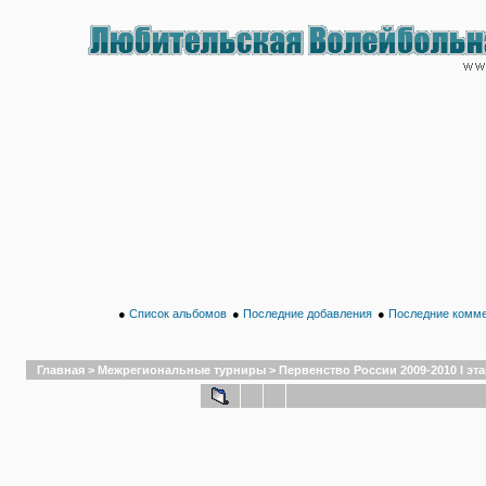
●
Список альбомов
●
Последние добавления
●
Последние комм
Главная
>
Межрегиональные турниры
>
Первенство России 2009-2010 I эта