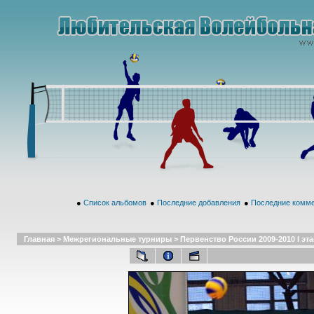
●
Список альбомов
●
Последние добавления
●
Последние комм
Главная
>
Межрегиональные турниры
>
Первенство России 2009-2010 I эта