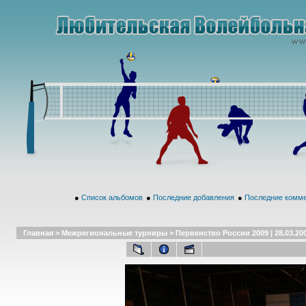
●
Список альбомов
●
Последние добавления
●
Последние комм
Главная
>
Межрегиональные турниры
>
Первенство России 2009 | 28.03.20