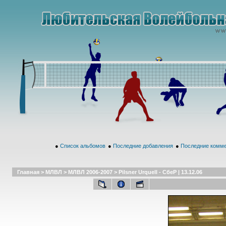
●
Список альбомов
●
Последние добавления
●
Последние комм
Главная
>
МЛВЛ
>
МЛВЛ 2006-2007
>
Pilsner Urquell - СбеР | 13.12.06