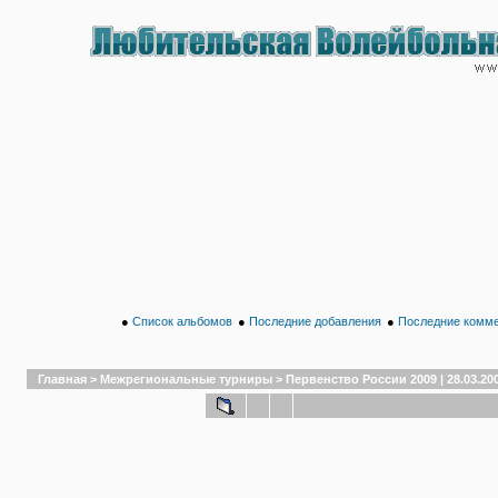
●
Список альбомов
●
Последние добавления
●
Последние комм
Главная
>
Межрегиональные турниры
>
Первенство России 2009 | 28.03.20