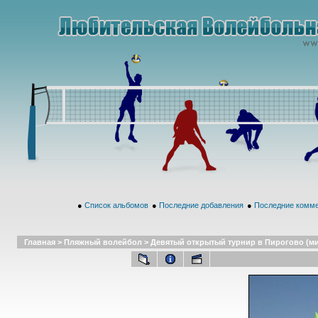
●
Список альбомов
●
Последние добавления
●
Последние комм
Главная
>
Пляжный волейбол
>
Девятый открытый турнир в Пирогово (микс