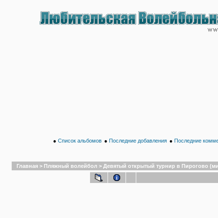
●
Список альбомов
●
Последние добавления
●
Последние комм
Главная
>
Пляжный волейбол
>
Девятый открытый турнир в Пирогово (микс