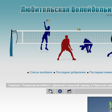
●
Список альбомов
●
Последние добавления
●
Последние комм
Главная
>
Пляжный волейбол
>
Девятый открытый турнир в Пирогово (микс