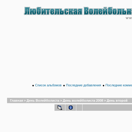
●
Список альбомов
●
Последние добавления
●
Последние комм
Главная
>
День Волейболиста
>
День волейболиста 2008
>
День второй