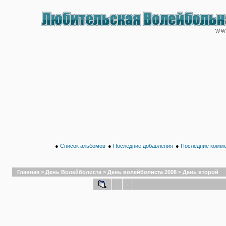
●
Список альбомов
●
Последние добавления
●
Последние комм
Главная
>
День Волейболиста
>
День волейболиста 2008
>
День второй