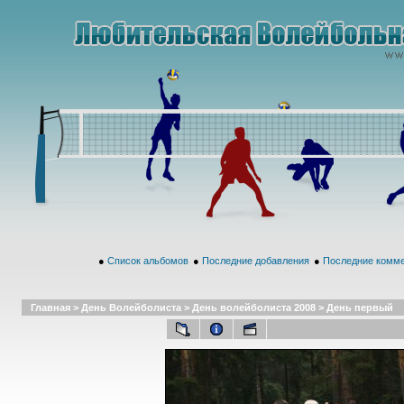
●
Список альбомов
●
Последние добавления
●
Последние комм
Главная
>
День Волейболиста
>
День волейболиста 2008
>
День первый