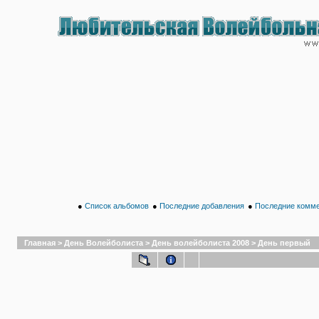
●
Список альбомов
●
Последние добавления
●
Последние комм
Главная
>
День Волейболиста
>
День волейболиста 2008
>
День первый