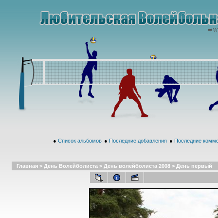
●
Список альбомов
●
Последние добавления
●
Последние комм
Главная
>
День Волейболиста
>
День волейболиста 2008
>
День первый