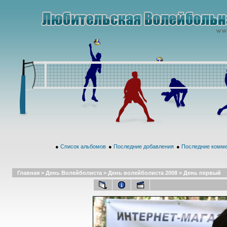
●
Список альбомов
●
Последние добавления
●
Последние комм
Главная
>
День Волейболиста
>
День волейболиста 2008
>
День первый