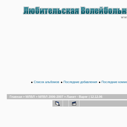
●
Список альбомов
●
Последние добавления
●
Последние комм
Главная
>
МЛВЛ
>
МЛВЛ 2006-2007
>
Ланит - Варяг | 12.12.06