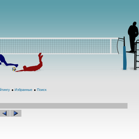
йтингу
●
Избранные
●
Поиск