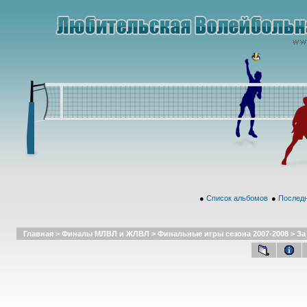
●
Список альбомов
●
Последн
Главная
>
Финалы МЛВЛ и ЖЛВЛ
>
Финальные игры сезона 2007-2008
>
За