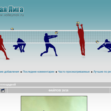
ие добавления
●
Последние комментарии
●
Часто просматриваемые
●
Лучшие по ре
 площадкой
ФАЙЛОВ 16/16