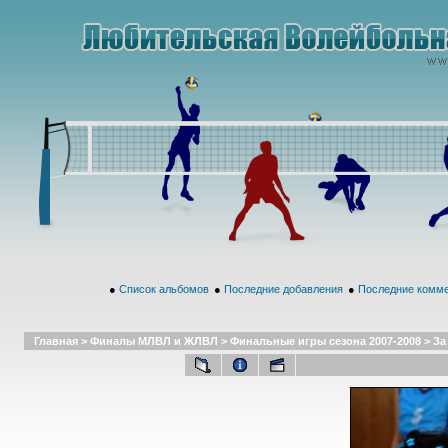
●
Список альбомов
●
Последние добавления
●
Последние комм
Главная
>
Финалы МЛВЛ и ЖЛВЛ
>
Финальные игры сезона 2007-2008
>
За