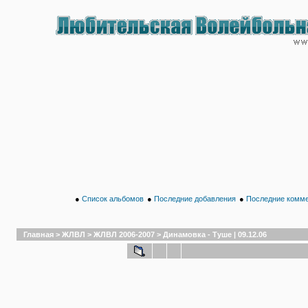
●
Список альбомов
●
Последние добавления
●
Последние комм
Главная
>
ЖЛВЛ
>
ЖЛВЛ 2006-2007
>
Динамовка - Туше | 09.12.06