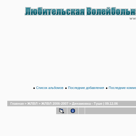
●
Список альбомов
●
Последние добавления
●
Последние комм
Главная
>
ЖЛВЛ
>
ЖЛВЛ 2006-2007
>
Динамовка - Туше | 09.12.06