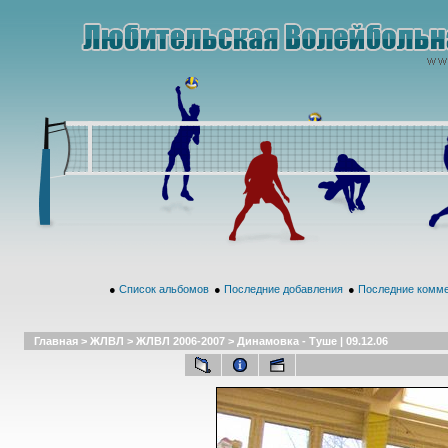
●
Список альбомов
●
Последние добавления
●
Последние комм
Главная
>
ЖЛВЛ
>
ЖЛВЛ 2006-2007
>
Динамовка - Туше | 09.12.06