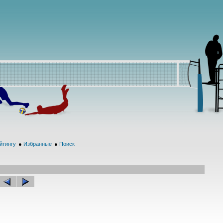
йтингу
●
Избранные
●
Поиск