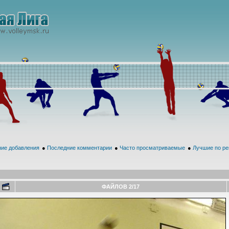
ие добавления
●
Последние комментарии
●
Часто просматриваемые
●
Лучшие по ре
ФАЙЛОВ 2/17