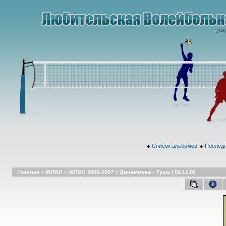
●
Список альбомов
●
Последн
Главная
>
ЖЛВЛ
>
ЖЛВЛ 2006-2007
>
Динамовка - Туше | 09.12.06