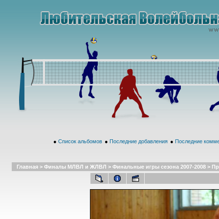
●
Список альбомов
●
Последние добавления
●
Последние комм
Главная
>
Финалы МЛВЛ и ЖЛВЛ
>
Финальные игры сезона 2007-2008
>
Пр