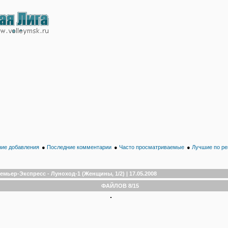
ие добавления
●
Последние комментарии
●
Часто просматриваемые
●
Лучшие по ре
емьер-Экспресс - Луноход-1 (Женщины, 1/2) | 17.05.2008
ФАЙЛОВ 8/15