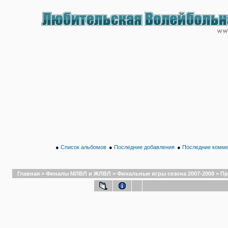
●
Список альбомов
●
Последние добавления
●
Последние комм
Главная
>
Финалы МЛВЛ и ЖЛВЛ
>
Финальные игры сезона 2007-2008
>
Пр