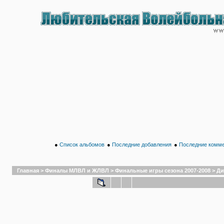
●
Список альбомов
●
Последние добавления
●
Последние комм
Главная
>
Финалы МЛВЛ и ЖЛВЛ
>
Финальные игры сезона 2007-2008
>
Ди