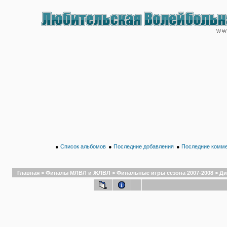
●
Список альбомов
●
Последние добавления
●
Последние комм
Главная
>
Финалы МЛВЛ и ЖЛВЛ
>
Финальные игры сезона 2007-2008
>
Ди