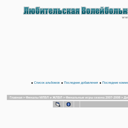
●
Список альбомов
●
Последние добавления
●
Последние комм
Главная
>
Финалы МЛВЛ и ЖЛВЛ
>
Финальные игры сезона 2007-2008
>
Ди