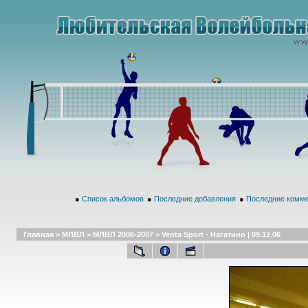
●
Список альбомов
●
Последние добавления
●
Последние комм
Главная
>
МЛВЛ
>
МЛВЛ 2006-2007
>
Venta Sport - Нагатино | 09.12.06