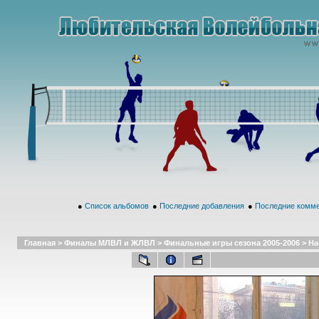
●
Список альбомов
●
Последние добавления
●
Последние комм
Главная
>
Финалы МЛВЛ и ЖЛВЛ
>
Финальные игры сезона 2005-2006
>
На