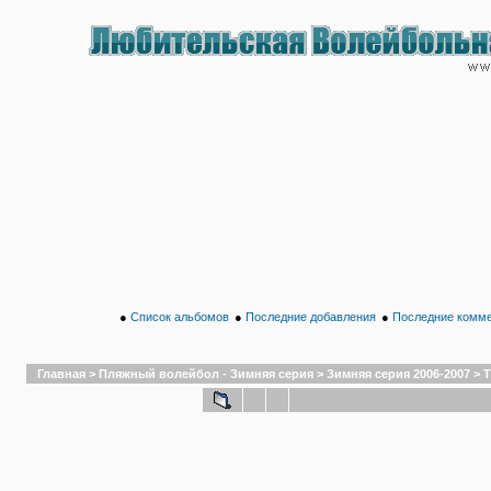
●
Список альбомов
●
Последние добавления
●
Последние комм
Главная
>
Пляжный волейбол - Зимняя серия
>
Зимняя серия 2006-2007
>
Т