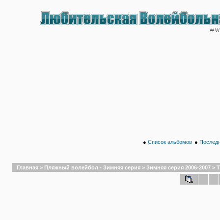
●
Список альбомов
●
Последн
Главная
>
Пляжный волейбол - Зимняя серия
>
Зимняя серия 2006-2007
>
Т