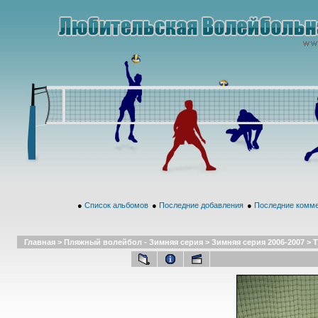
●
Список альбомов
●
Последние добавления
●
Последние комм
Главная
>
Пляжный волейбол - Зимняя серия
>
Зимняя серия 2006-2007
>
Т