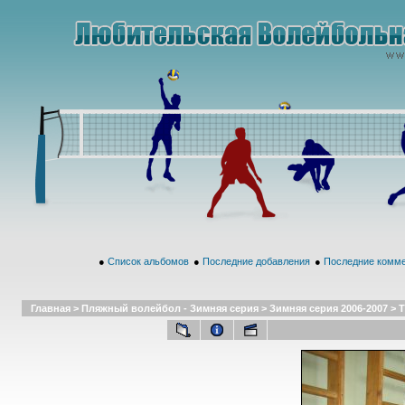
●
Список альбомов
●
Последние добавления
●
Последние комм
Главная
>
Пляжный волейбол - Зимняя серия
>
Зимняя серия 2006-2007
>
Т