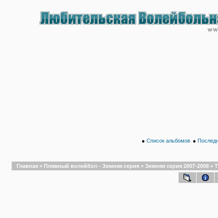
●
Список альбомов
●
Последн
Главная
>
Пляжный волейбол - Зимняя серия
>
Зимняя серия 2007-2008
>
Т