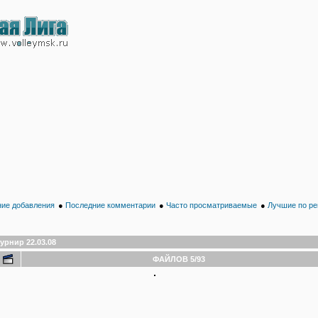
ие добавления
●
Последние комментарии
●
Часто просматриваемые
●
Лучшие по ре
урнир 22.03.08
ФАЙЛОВ 5/93